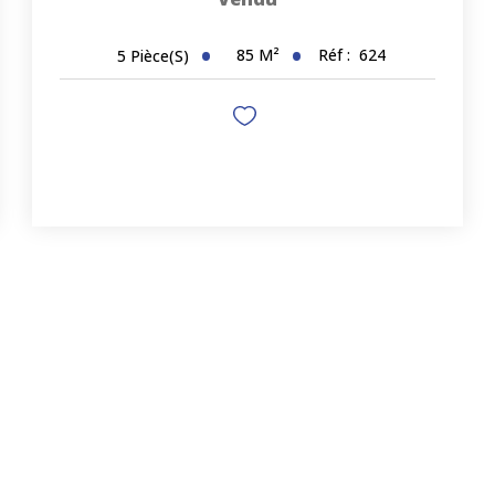
85
M²
Réf :
624
5
Pièce(s)