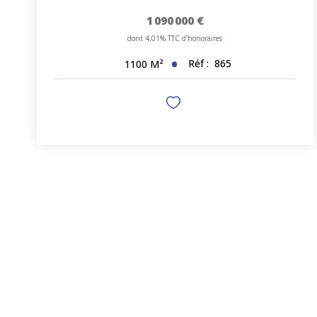
1 090 000 €
dont 4,01% TTC d'honoraires
Réf :
865
1100
M²