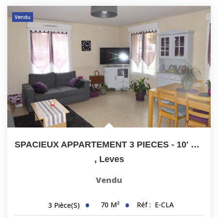
CONTACT
Vendu
SPACIEUX APPARTEMENT 3 PIECES - 10' De CHARTRES
,
Leves
Vendu
70
M²
Réf :
E-CLA
3
Pièce(s)