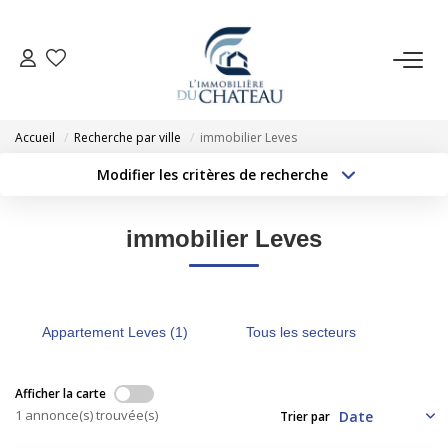
VENTE
Accueil
Recherche par ville
immobilier Leves
LOCATION
Modifier les critères de recherche
Type de transaction
Localisation
Acheter
Localisation
GESTION LOCATIVE
immobilier Leves
Type de bien
Sélectionnez...
Surface min
ESTIMATION
Budget max
Plus de critères
Appartement Leves (1)
Tous les secteurs
NOTRE AGENCE
Créer une alerte
Afficher la carte
EXTRANET
1 annonce(s) trouvée(s)
Trier par