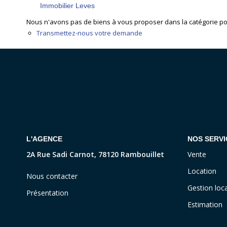
Immobilier Leves
Nous n'avons pas de biens à vous proposer dans la catégorie pour
Transmettez-nous votre demande
L'AGENCE
NOS SERVI
2A Rue Sadi Carnot, 78120 Rambouillet
Vente
Location
Nous contacter
Gestion loca
Présentation
Estimation