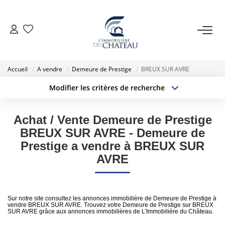
VENTE
Accueil
A vendre
Demeure de Prestige
BREUX SUR AVRE
LOCATION
Modifier les critères de recherche
Localisation
Type de transaction
Surface min
GESTION LOCATIVE
Type de bien
Achat / Vente Demeure de Prestige
BREUX SUR AVRE - Demeure de
Budget max
Plus de critères
ESTIMATION
Prestige a vendre à BREUX SUR
AVRE
Créer une alerte
NOTRE AGENCE
Sur notre site consultez les annonces immobilière de Demeure de Prestige à
EXTRANET
vendre BREUX SUR AVRE. Trouvez votre Demeure de Prestige sur BREUX
SUR AVRE grâce aux annonces immobilières de L'Immobilière du Château.