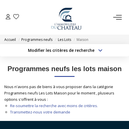
VENTE
Accueil
Programmes neufs
Les Lots
Maison
LOCATION
Modifier les critères de recherche
Type de transaction
Localisation
Acheter
Localisation
GESTION LOCATIVE
Programmes neufs les lots maison
Type de bien
Sélectionnez...
Surface min
ESTIMATION
Nous n'avons pas de biens à vous proposer dans la catégorie
Budget max
Plus de critères
Programmes neufs Les Lots Maison pour le moment , plusieurs
NOTRE AGENCE
options s'offrent à vous :
Créer une alerte
Re-soumettre la recherche avec moins de critères.
Transmettez-nous votre demande
EXTRANET