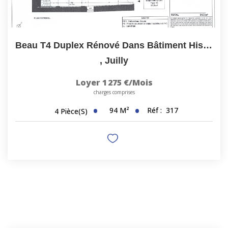
Beau T4 Duplex Rénové Dans Bâtiment Historique Pensionnat...
,
Juilly
Loyer 1 275 €/mois
charges comprises
94
M²
Réf :
317
4
Pièce(s)