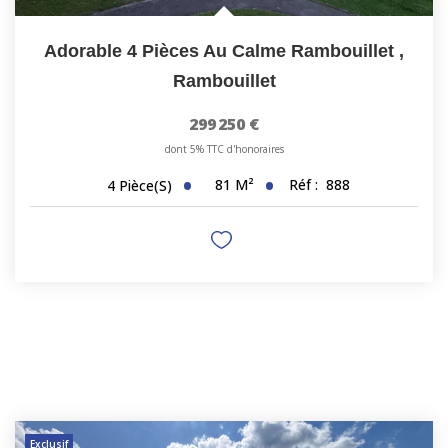
Adorable 4 Pièces Au Calme Rambouillet
,
Rambouillet
299 250 €
dont 5% TTC d'honoraires
81
M²
Réf :
888
4
Pièce(s)
Exclusif