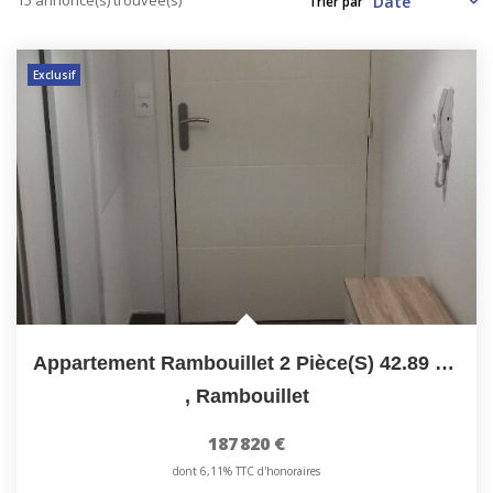
Trier par
CONTACT
Exclusif
Appartement Rambouillet 2 Pièce(s) 42.89 M2 En RDC Idéal...
,
Rambouillet
187 820 €
dont 6,11% TTC d'honoraires