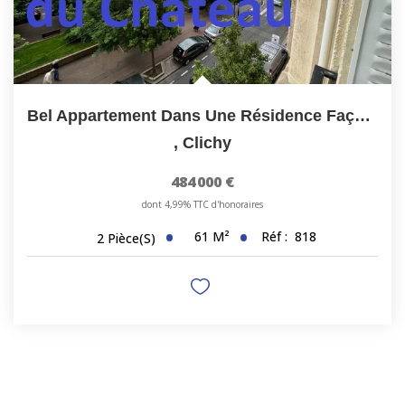
Bel Appartement Dans Une Résidence Façade Pierre De Taille...
,
Clichy
484 000 €
dont 4,99% TTC d'honoraires
61
M²
Réf :
818
2
Pièce(s)