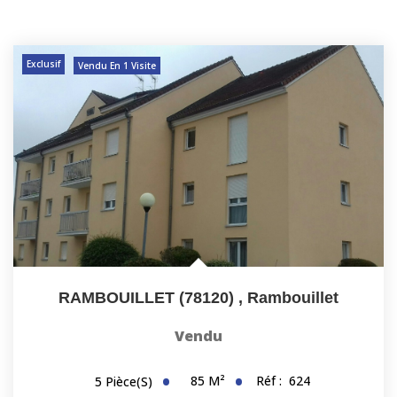
Exclusif
Vendu En 1 Visite
RAMBOUILLET (78120)
,
Rambouillet
Vendu
85
M²
Réf :
624
5
Pièce(s)