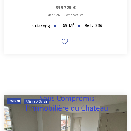
319 725 €
dont 5% TTC d'honoraires
69
M²
Réf :
836
3
Pièce(s)
Exclusif
Affaire À Saisir