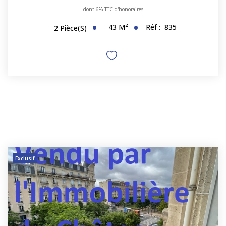
dont 6% TTC d'honoraires
43
M²
Réf :
835
2
Pièce(s)
Exclusif