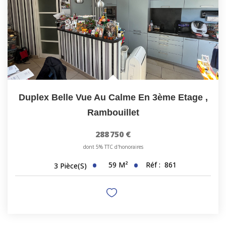
Duplex Belle Vue Au Calme En 3ème Etage
,
Rambouillet
288 750 €
dont 5% TTC d'honoraires
59
M²
Réf :
861
3
Pièce(s)