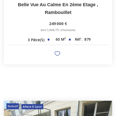
Belle Vue Au Calme En 2ème Etage
,
Rambouillet
249 000 €
dont 5,96% TTC d'honoraires
60
M²
Réf :
879
3
Pièce(s)
Exclusif
Affaire À Saisir