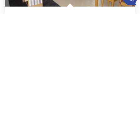
SPACIEUX APPARTEMENT 3 PIECES - 10' De CHARTRES
,
Leves
Vendu
70
M²
Réf :
E-CLA
3
Pièce(s)