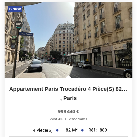
Exclusif
Appartement Paris Trocadéro 4 Pièce(s) 82.07 M2 HSP 2.78M
,
Paris
999 440 €
dont 4% TTC d'honoraires
82
M²
Réf :
889
4
Pièce(s)