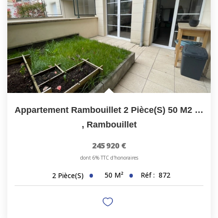
Appartement Rambouillet 2 Pièce(s) 50 M2 - Posez Vos Valises
,
Rambouillet
245 920 €
dont 6% TTC d'honoraires
50
M²
Réf :
872
2
Pièce(s)