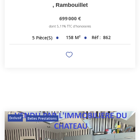
,
Rambouillet
699 000 €
dont 5,11% TTC d'honoraires
158
M²
Réf :
862
5
Pièce(s)
Exclusif
Belles Prestations