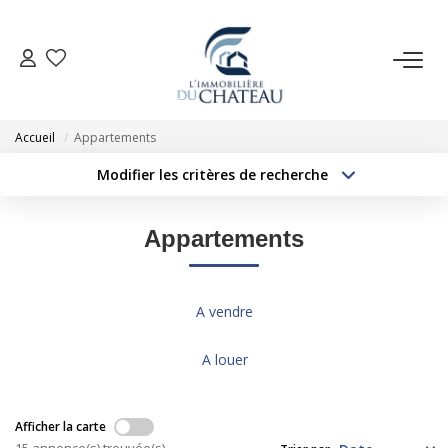
VENTE
Accueil
Appartements
LOCATION
Modifier les critères de recherche
Type de transaction
Localisation
Acheter
Localisation
GESTION LOCATIVE
Appartements
Type de bien
Sélectionnez...
Surface min
ESTIMATION
Budget max
Plus de critères
A vendre
NOTRE AGENCE
Créer une alerte
A louer
EXTRANET
Afficher la carte
15 annonce(s) trouvée(s)