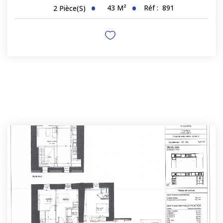
43
M²
Réf :
891
2
Pièce(s)