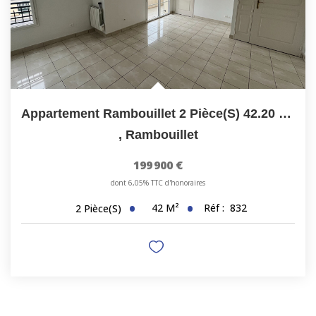
Appartement Rambouillet 2 Pièce(s) 42.20 M2
,
Rambouillet
199 900 €
dont 6,05% TTC d'honoraires
42
M²
Réf :
832
2
Pièce(s)