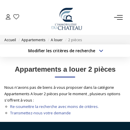
VENTE
Accueil
Appartements
A louer
2 pièces
LOCATION
Modifier les critères de recherche
Type de transaction
Localisation
Acheter
Localisation
GESTION LOCATIVE
Appartements a louer 2 pièces
Type de bien
Sélectionnez...
Surface min
ESTIMATION
Nous n'avons pas de biens à vous proposer dans la catégorie
Budget max
Plus de critères
Appartements A louer 2 pièces pour le moment , plusieurs options
NOTRE AGENCE
s'offrent à vous :
Créer une alerte
Re-soumettre la recherche avec moins de critères.
Transmettez-nous votre demande
EXTRANET