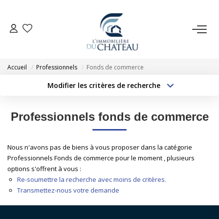
VENTE
Accueil
Professionnels
Fonds de commerce
LOCATION
Modifier les critères de recherche
Type de transaction
Localisation
Acheter
Localisation
GESTION LOCATIVE
Professionnels fonds de commerce
Type de bien
Sélectionnez...
Surface min
ESTIMATION
Nous n'avons pas de biens à vous proposer dans la catégorie
Budget max
Plus de critères
Professionnels Fonds de commerce pour le moment , plusieurs
NOTRE AGENCE
options s'offrent à vous :
Créer une alerte
Re-soumettre la recherche avec moins de critères.
Transmettez-nous votre demande
EXTRANET