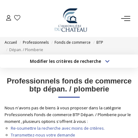
VENTE
Accueil
Professionnels
Fonds de commerce
BTP
LOCATION
Dépan. / Plomberie
Modifier les critères de recherche
Type de transaction
Localisation
GESTION LOCATIVE
Acheter
Localisation
Professionnels fonds de commerce
Type de bien
ESTIMATION
Sélectionnez...
Surface min
btp dépan. / plomberie
Budget max
Plus de critères
NOTRE AGENCE
Nous n'avons pas de biens à vous proposer dans la catégorie
Professionnels Fonds de commerce BTP Dépan. / Plomberie pour le
Créer une alerte
moment , plusieurs options s'offrent à vous :
EXTRANET
Re-soumettre la recherche avec moins de critères.
Transmettez-nous votre demande