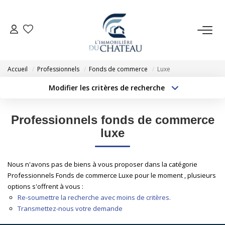
VENTE
Accueil
Professionnels
Fonds de commerce
Luxe
LOCATION
Modifier les critères de recherche
Type de transaction
Localisation
Acheter
Localisation
GESTION LOCATIVE
Professionnels fonds de commerce
Type de bien
Sélectionnez...
Surface min
luxe
ESTIMATION
Budget max
Plus de critères
Nous n'avons pas de biens à vous proposer dans la catégorie
NOTRE AGENCE
Professionnels Fonds de commerce Luxe pour le moment , plusieurs
Créer une alerte
options s'offrent à vous :
Re-soumettre la recherche avec moins de critères.
EXTRANET
Transmettez-nous votre demande