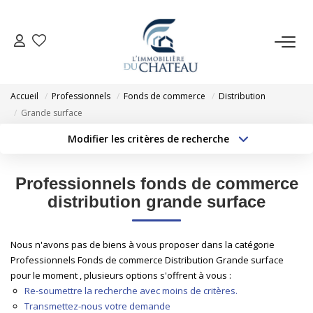
VENTE
Accueil
Professionnels
Fonds de commerce
Distribution
LOCATION
Grande surface
Modifier les critères de recherche
Type de transaction
Localisation
GESTION LOCATIVE
Acheter
Localisation
Professionnels fonds de commerce
Type de bien
ESTIMATION
Sélectionnez...
Surface min
distribution grande surface
Budget max
Plus de critères
NOTRE AGENCE
Nous n'avons pas de biens à vous proposer dans la catégorie
Professionnels Fonds de commerce Distribution Grande surface
Créer une alerte
pour le moment , plusieurs options s'offrent à vous :
EXTRANET
Re-soumettre la recherche avec moins de critères.
Transmettez-nous votre demande