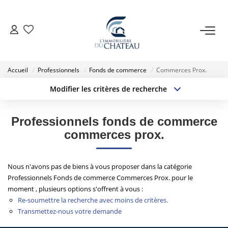
VENTE
Accueil
Professionnels
Fonds de commerce
Commerces Prox.
LOCATION
Modifier les critères de recherche
Localisation
Type de transaction
Surface min
GESTION LOCATIVE
Type de bien
Professionnels fonds de commerce
commerces prox.
Budget max
Plus de critères
ESTIMATION
Créer une alerte
Nous n'avons pas de biens à vous proposer dans la catégorie
NOTRE AGENCE
Professionnels Fonds de commerce Commerces Prox. pour le
moment , plusieurs options s'offrent à vous :
Re-soumettre la recherche avec moins de critères.
EXTRANET
Transmettez-nous votre demande