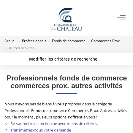
VENTE
Accueil
Professionnels
Fonds de commerce
Commerces Prox.
LOCATION
Autres activités
Modifier les critères de recherche
GESTION LOCATIVE
Localisation
Type de transaction
Acheter
Localisation
Professionnels fonds de commerce
Type de bien
ESTIMATION
Sélectionnez...
Surface min
commerces prox. autres activités
Plus de critères
Budget max
NOTRE AGENCE
Nous n'avons pas de biens à vous proposer dans la catégorie
Professionnels Fonds de commerce Commerces Prox. Autres activités
Créer une alerte
pour le moment , plusieurs options s'offrent à vous :
EXTRANET
Re-soumettre la recherche avec moins de critères.
Transmettez-nous votre demande