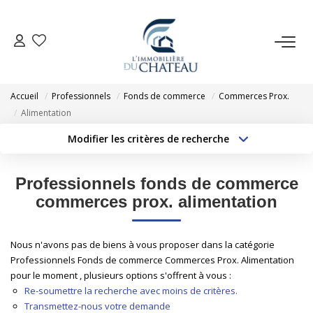
VENTE
Accueil
Professionnels
Fonds de commerce
Commerces Prox.
LOCATION
Alimentation
Modifier les critères de recherche
Type de transaction
Localisation
GESTION LOCATIVE
Acheter
Localisation
Professionnels fonds de commerce
Type de bien
ESTIMATION
Sélectionnez...
Surface min
commerces prox. alimentation
Budget max
Plus de critères
NOTRE AGENCE
Nous n'avons pas de biens à vous proposer dans la catégorie
Professionnels Fonds de commerce Commerces Prox. Alimentation
Créer une alerte
pour le moment , plusieurs options s'offrent à vous :
EXTRANET
Re-soumettre la recherche avec moins de critères.
Transmettez-nous votre demande