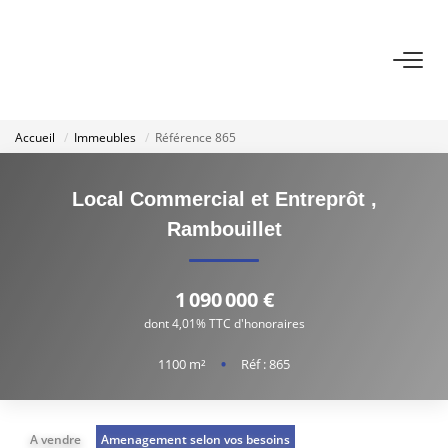
VENTE
Accueil
Immeubles
Référence 865
LOCATION
Local Commercial et Entreprôt
,
GESTION LOCATIVE
Rambouillet
ESTIMATION
1 090 000 €
dont 4,01% TTC d'honoraires
NOTRE AGENCE
1100
m²
•
Réf : 865
EXTRANET
A vendre
Amenagement selon vos besoins