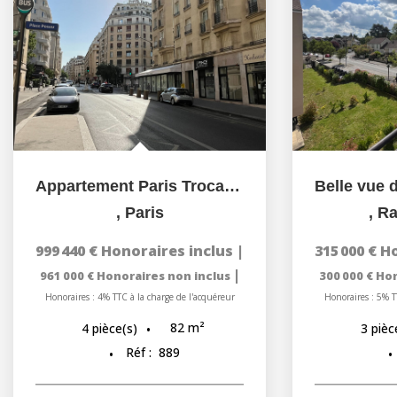
Appartement Paris Trocadéro 4 pièce(s) 82.07 m2 HSP 2.78M
,
Paris
,
Ra
999 440 €
Honoraires inclus
|
315 000 €
Ho
|
961 000 €
Honoraires non inclus
300 000 €
Hon
Honoraires : 4% TTC à la charge de l'acquéreur
Honoraires : 5% T
82
m²
4
pièce(s)
3
pièc
Réf :
889