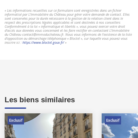
« Les informations recueillies sur ce formulaire sont enregistrées dans un fichier
informatisé par L'Immobilière du Château pour gérer votre demande de contact. Elles
sont conservées pour la durée nécessaire à la gestion de la relation client dans le
respect des prescriptions légales applicables et sont destinées à nos conseillers
Conformément à la loi « informatique et libertés », vous pouvez exercer votre droit
d'accès aux données vous concernant et les faire rectifier en contactant L'Immobilière
du Château contact@immoduchateau.fr. Nous vous informons de l'existence de la liste
d'opposition au démarchage téléphonique « Bloctel », sur laquelle vous pouvez vous
inscrire ici :
https://www.bloctel.gouv.fr/
»
Les biens similaires
Exclusif
Exclusif