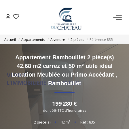
VENTE
Accueil
Appartements
A vendre
2 pièces
Référence 835
LOCATION
Appartement Rambouillet 2 pièce(s)
GESTION LOCATIVE
42.68 m2 carrez et 50 m² utile idéal
Location Meublée ou Primo Accédant
,
ESTIMATION
Rambouillet
NOTRE AGENCE
199 280 €
dont 6% TTC d'honoraires
EXTRANET
2
pièce(s)
•
42
m²
•
Réf : 835