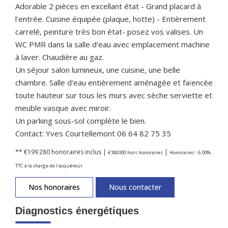
Adorable 2 pièces en excellant état - Grand placard à
l'entrée. Cuisine équipée (plaque, hotte) - Entièrement
carrelé, peinture très bon état- posez vos valises. Un
WC PMR dans la salle d'eau avec emplacement machine
à laver. Chaudière au gaz.
Un séjour salon lumineux, une cuisine, une belle
chambre. Salle d'eau entièrement aménagée et faïencée
toute hauteur sur tous les murs avec sèche serviette et
meuble vasque avec miroir.
Un parking sous-sol complète le bien.
Contact: Yves Courtellemont 06 64 82 75 35
** €199 280
honoraires inclus
|
|
€188 000
hors honoraires
Honoraires : 6.00%
TTC à la charge de l'acquéreur
Nos honoraires
Nous contacter
Diagnostics énergétiques