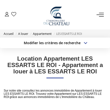
VENTE
Accueil
A louer
Appartement
LES ESSARTS LE ROI
LOCATION
Modifier les critères de recherche
Type de transaction
Localisation
Acheter
Localisation
GESTION LOCATIVE
Location Appartement LES
Type de bien
Sélectionnez...
Surface min
ESSARTS LE ROI - Appartement a
ESTIMATION
louer à LES ESSARTS LE ROI
Budget max
Plus de critères
NOTRE AGENCE
Créer une alerte
Sur notre site consultez les annonces immobilière de Appartement à louer
LES ESSARTS LE ROI. Trouvez votre Appartement sur LES ESSARTS LE
ROI grâce aux annonces immobilières de L'Immobilière du Château.
EXTRANET