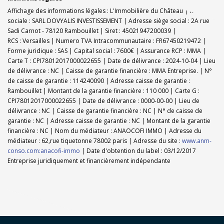
Affichage des informations légales : L'Immobilière du Château | Raison
sociale : SARL DOVYALIS INVESTISSEMENT | Adresse siège social : 2A rue
Sadi Carnot - 78120 Rambouillet | Siret : 45021947200039 |
RCS : Versailles | Numero TVA Intracommunautaire : FR67450219472 |
Forme juridique : SAS | Capital social : 7600€ | Assurance RCP : MMA |
Carte T : CPI78012017000022655 | Date de délivrance : 2024-10-04 | Lieu
de délivrance : NC | Caisse de garantie financière : MMA Entreprise. | N°
de caisse de garantie : 114240090 | Adresse caisse de garantie :
Rambouillet | Montant de la garantie financière : 110 000 | Carte G :
CPI78012017000022655 | Date de délivrance : 0000-00-00 | Lieu de
délivrance : NC | Caisse de garantie financière : NC | N° de caisse de
garantie : NC | Adresse caisse de garantie : NC | Montant de la garantie
financière : NC | Nom du médiateur : ANAOCOFI IMMO | Adresse du
médiateur : 62,rue tiquetonne 78002 paris | Adresse du site :
www.anm-
conso.com:anacofi-immo
| Date d'obtention du label : 03/12/2017
Entreprise juridiquement et financièrement indépendante