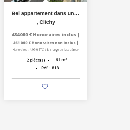
Bel appartement dans une résidence Façade Pierre de Taille...
,
Clichy
484 000 €
Honoraires inclus
|
|
461 000 €
Honoraires non inclus
Honoraires : 4,99% TTC à la charge de l'acquéreur
61
m²
2
pièce(s)
Réf :
818