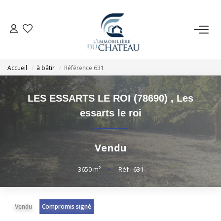
VENTE
Accueil
à bâtir
Référence 631
LOCATION
LES ESSARTS LE ROI (78690)
,
Les
GESTION LOCATIVE
essarts le roi
ESTIMATION
Vendu
NOTRE AGENCE
3650
m²
•
Réf : 631
EXTRANET
Vendu
Compromis signé