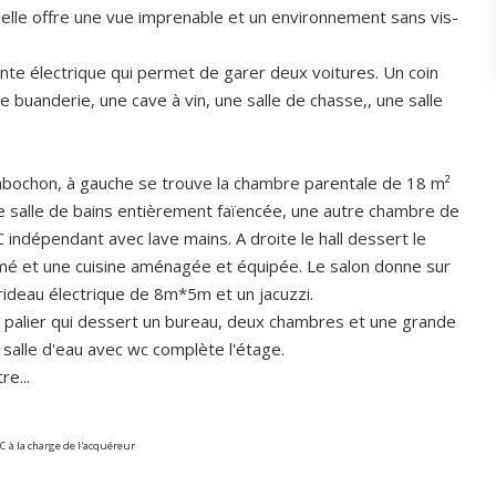
elle offre une vue imprenable et un environnement sans vis-
nte électrique qui permet de garer deux voitures. Un coin
une buanderie, une cave à vin, une salle de chasse,, une salle
cabochon, à gauche se trouve la chambre parentale de 18 m²
 salle de bains entièrement faïencée, une autre chambre de
indépendant avec lave mains. A droite le hall dessert le
mé et une cuisine aménagée et équipée. Le salon donne sur
rideau électrique de 8m*5m et un jacuzzi.
n palier qui dessert un bureau, deux chambres et une grande
 salle d'eau avec wc complète l'étage.
e...
C à la charge de l'acquéreur