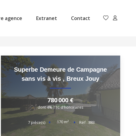
re agence
Extranet
Contact
Superbe Demeure de Campagne
sans vis à vis
,
Breux Jouy
780 000 €
dont 4% TTC d'honoraires
170
m²
7
pièce(s)
Réf :
883