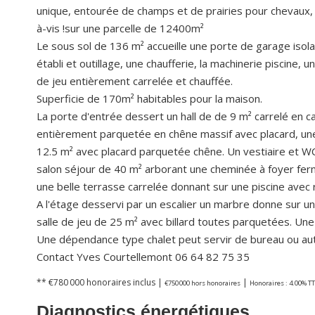
unique, entourée de champs et de prairies pour chevaux, 
à-vis !sur une parcelle de 12400m²
Le sous sol de 136 m² accueille une porte de garage isola
établi et outillage, une chaufferie, la machinerie piscine, 
de jeu entièrement carrelée et chauffée.
Superficie de 170m² habitables pour la maison.
La porte d'entrée dessert un hall de de 9 m² carrelé en 
entièrement parquetée en chêne massif avec placard, une
12.5 m² avec placard parquetée chêne. Un vestiaire et WC 
salon séjour de 40 m² arborant une cheminée à foyer fer
une belle terrasse carrelée donnant sur une piscine avec 
A l'étage desservi par un escalier un marbre donne sur u
salle de jeu de 25 m² avec billard toutes parquetées. Une
Une dépendance type chalet peut servir de bureau ou autr
Contact Yves Courtellemont 06 64 82 75 35
** €780 000
honoraires inclus
|
|
€750 000
hors honoraires
Honoraires : 4.00% TT
Diagnostics énergétiques