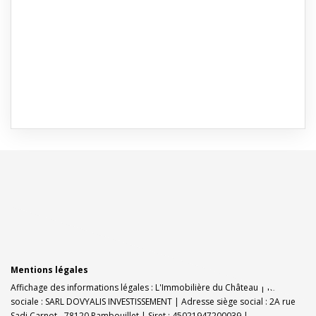
Mentions légales
Affichage des informations légales : L'Immobilière du Château | Raison
sociale : SARL DOVYALIS INVESTISSEMENT | Adresse siège social : 2A rue
Sadi Carnot - 78120 Rambouillet | Siret : 45021947200039 |