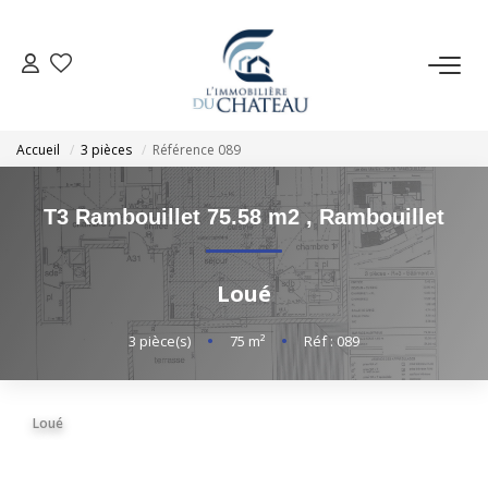
VENTE
Accueil
3 pièces
Référence 089
LOCATION
T3 Rambouillet 75.58 m2
,
Rambouillet
GESTION LOCATIVE
Loué
ESTIMATION
3
pièce(s)
•
75
m²
•
Réf : 089
NOTRE AGENCE
Loué
EXTRANET