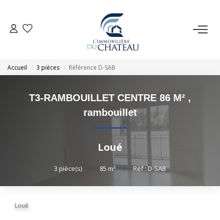
VENTE
Accueil
3 pièces
Référence D-SAB
LOCATION
T3-RAMBOUILLET CENTRE 86 M²
,
GESTION LOCATIVE
rambouillet
ESTIMATION
Loué
NOTRE AGENCE
3
pièce(s)
•
85
m²
•
Réf : D-SAB
EXTRANET
Loué