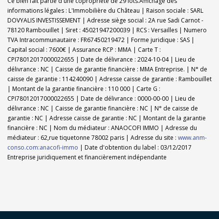
Ce bien fait partie d'une copropriété de 29 lots.Affichage des
informations légales : L'Immobilière du Château | Raison sociale : SARL
DOVYALIS INVESTISSEMENT | Adresse siège social : 2A rue Sadi Carnot -
78120 Rambouillet | Siret : 45021947200039 | RCS : Versailles | Numero
TVA Intracommunautaire : FR67450219472 | Forme juridique : SAS |
Capital social : 7600€ | Assurance RCP : MMA |
Carte T :
CPI78012017000022655 | Date de délivrance : 2024-10-04 | Lieu de
délivrance : NC | Caisse de garantie financière : MMA Entreprise. | N° de
caisse de garantie : 114240090 | Adresse caisse de garantie : Rambouillet
| Montant de la garantie financière : 110 000 | Carte G :
CPI78012017000022655 | Date de délivrance : 0000-00-00 | Lieu de
délivrance : NC | Caisse de garantie financière : NC | N° de caisse de
garantie : NC | Adresse caisse de garantie : NC | Montant de la garantie
financière : NC | Nom du médiateur : ANAOCOFI IMMO | Adresse du
médiateur : 62,rue tiquetonne 78002 paris | Adresse du site :
www.anm-
conso.com:anacofi-immo
| Date d'obtention du label : 03/12/2017
Entreprise juridiquement et financièrement indépendante