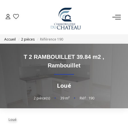
VENTE
Accueil
2 pièces
Référence 190
LOCATION
T 2 RAMBOUILLET 39.84 m2
,
GESTION LOCATIVE
Rambouillet
ESTIMATION
Loué
NOTRE AGENCE
2
pièce(s)
•
39
m²
•
Réf : 190
EXTRANET
Loué