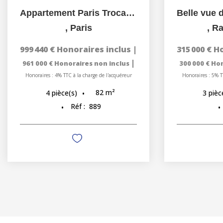
Appartement Paris Trocadéro 4 pièce(s) 82.07 m2 HSP 2.78M
,
Paris
,
Ra
999 440 €
Honoraires inclus
|
315 000 €
Ho
|
961 000 €
Honoraires non inclus
300 000 €
Hon
Honoraires : 4% TTC à la charge de l'acquéreur
Honoraires : 5% T
82
m²
4
pièce(s)
3
pièc
Réf :
889