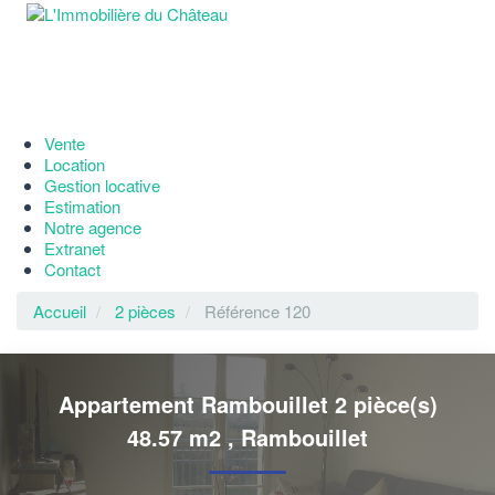
Vente
Location
Gestion locative
Estimation
Notre agence
Extranet
Contact
Accueil
2 pièces
Référence 120
Appartement Rambouillet 2 pièce(s)
48.57 m2
,
Rambouillet