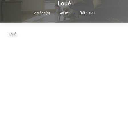
Loué
2
pièce(s)
•
48
m²
•
Réf : 120
Loué