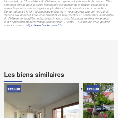
informatisé par L'Immobilière du Château pour gérer votre demande de contact. Elles
sont conservées pour la durée nécessaire à la gestion de la relation client dans le
respect des prescriptions légales applicables et sont destinées à nos conseillers
Conformément à la loi « informatique et libertés », vous pouvez exercer votre droit
d'accès aux données vous concernant et les faire rectifier en contactant L'Immobilière
du Château contact@immoduchateau.fr. Nous vous informons de l'existence de la
liste d'opposition au démarchage téléphonique « Bloctel », sur laquelle vous pouvez
vous inscrire ici :
https://www.bloctel.gouv.fr/
»
Les biens similaires
Exclusif
Exclusif