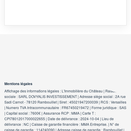
Mentions légales
Affichage des informations légales : L'Immobilière du Château | Raison
sociale : SARL DOVYALIS INVESTISSEMENT | Adresse siège social : 2A rue
Sadi Carnot - 78120 Rambouillet | Siret : 45021947200039 | RCS : Versailles
| Numero TVA Intracommunautaire : FR67450219472 | Forme juridique : SAS
| Capital social : 7600€ | Assurance RCP : MMA |
Carte T :
CPI78012017000022655 | Date de délivrance : 2024-10-04 | Lieu de
délivrance : NC | Caisse de garantie financière : MMA Entreprise. | N° de
caisse de garantie : 114240090 | Adresse caisse de garantie : Rambouillet |