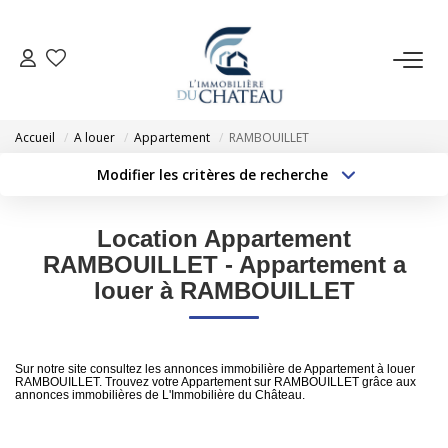
VENTE
Accueil
A louer
Appartement
RAMBOUILLET
LOCATION
Modifier les critères de recherche
Type de transaction
Localisation
Acheter
Localisation
GESTION LOCATIVE
Location Appartement
Type de bien
Sélectionnez...
Surface min
RAMBOUILLET - Appartement a
ESTIMATION
louer à RAMBOUILLET
Budget max
Plus de critères
NOTRE AGENCE
Créer une alerte
Sur notre site consultez les annonces immobilière de Appartement à louer
RAMBOUILLET. Trouvez votre Appartement sur RAMBOUILLET grâce aux
annonces immobilières de L'Immobilière du Château.
EXTRANET