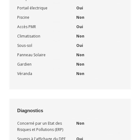
Portail électrique
Oui
Piscine
Non
Accès PMR
Oui
Climatisation
Non
Sous-sol
Oui
Panneau Solaire
Non
Gardien
Non
Véranda
Non
Diagnostics
Concerné par un Etat des
Non
Risques et Pollutions (ERP)
Soumis à l'affichage du DPE
Oui