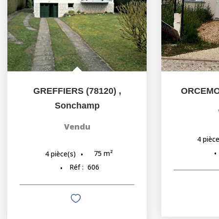
GREFFIERS (78120)
,
ORCEM
Sonchamp
Vendu
4
pièce
75
m²
4
pièce(s)
Réf :
606