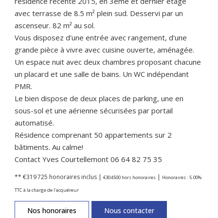
résidence récente 2015, en 3ème et dernier étage
avec terrasse de 8.5 m² plein sud. Desservi par un
ascenseur. 82 m² au sol.
Vous disposez d'une entrée avec rangement, d'une
grande pièce à vivre avec cuisine ouverte, aménagée.
Un espace nuit avec deux chambres proposant chacune
un placard et une salle de bains. Un WC indépendant
PMR.
Le bien dispose de deux places de parking, une en
sous-sol et une aérienne sécurisées par portail
automatisé.
Résidence comprenant 50 appartements sur 2
bâtiments. Au calme!
Contact Yves Courtellemont 06 64 82 75 35
** €319 725
honoraires inclus
|
|
€304 500
hors honoraires
Honoraires : 5.00%
TTC à la charge de l'acquéreur
Nos honoraires
Nous contacter