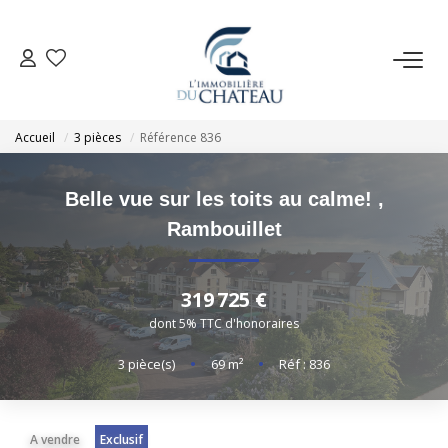
VENTE
Accueil
3 pièces
Référence 836
LOCATION
Belle vue sur les toits au calme!
,
GESTION LOCATIVE
Rambouillet
ESTIMATION
319 725 €
dont 5% TTC d'honoraires
NOTRE AGENCE
3
pièce(s)
•
69
m²
•
Réf : 836
EXTRANET
A vendre
Exclusif