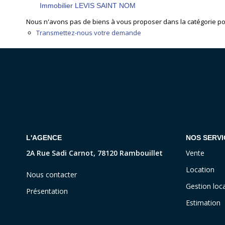
Immobilier LEVIS SAINT NOM
Nous n'avons pas de biens à vous proposer dans la catégorie pour
Transmettez-nous votre demande
L'AGENCE
NOS SERVI
2A Rue Sadi Carnot, 78120 Rambouillet
Vente
Location
Nous contacter
Gestion loca
Présentation
Estimation